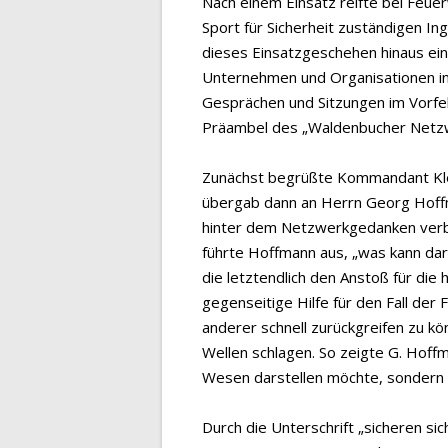
Nach einem Einsatz reifte bei Feu
Sport für Sicherheit zuständigen I
dieses Einsatzgeschehen hinaus e
Unternehmen und Organisationen in
Gesprächen und Sitzungen im Vorfeld
Präambel des „Waldenbucher Netzwe
Zunächst begrüßte Kommandant Kle
übergab dann an Herrn Georg Hoffma
hinter dem Netzwerkgedanken verbi
führte Hoffmann aus, „was kann da
die letztendlich den Anstoß für die
gegenseitige Hilfe für den Fall der F
anderer schnell zurückgreifen zu kön
Wellen schlagen. So zeigte G. Hoffm
Wesen darstellen möchte, sondern
Durch die Unterschrift „sicheren s