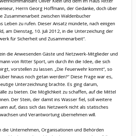
erwehrkommandant Oliver Klein und dem im Haus Ritter
ngenieur, Herrn Georg Hoffmann, der Gedanke, doch über
ine Zusammenarbeit zwischen Waldenbucher
s Leben zu rufen. Dieser Ansatz mündete, nach einigen
, am Dienstag, 10. Juli 2012, in die Unterzeichung der
rk für Sicherheit und Zusammenarbeit“.
in die Anwesenden Gäste und Netzwerk-Mitglieder und
nn von Ritter Sport, um durch ihn die Idee, die sich
rgt, vorstellen zu lassen. „Die Feuerwehr kommt“, so
rüber hinaus noch getan werden?“ Diese Frage war es,
 heutige Unterzeichnung brachte. Es ging darum,
älle zu bieten. Die Möglichkeit zu schaffen, auf die Mittel
nen. Der Stein, der damit ins Wasser fiel, soll weitere
ann auf, dass sich das Netzwerk nicht als statisches
 wachsen und Verantwortung übernehmen will.
ich die Unternehmen, Organisationen und Behörden