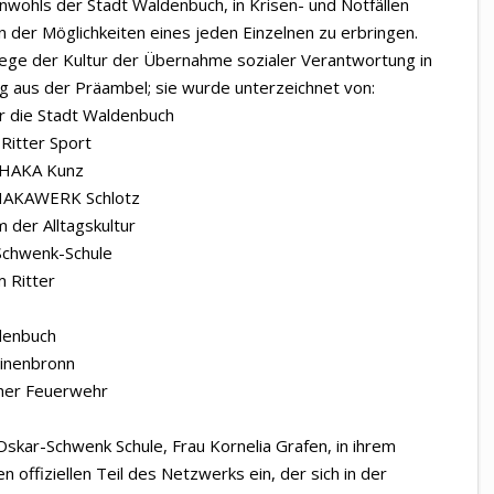
nwohls der Stadt Waldenbuch, in Krisen- und Notfällen
en der Möglichkeiten eines jeden Einzelnen zu erbringen.
flege der Kultur der Übernahme sozialer Verantwortung in
ug aus der Präambel; sie wurde unterzeichnet von:
r die Stadt Waldenbuch
Ritter Sport
a HAKA Kunz
a HAKAWERK Schlotz
der Alltagskultur
-Schwenk-Schule
m Ritter
denbuch
einenbronn
cher Feuerwehr
Oskar-Schwenk Schule, Frau Kornelia Grafen, in ihrem
 offiziellen Teil des Netzwerks ein, der sich in der