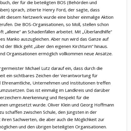
uch, der für die beteiligten BOS (Behörden und
ben) sprach, zitierte Henry Ford, der sagte, dass
 Mit diesem Netzwerk wurde eine bisher einmalige Aktion
ufen. Die BOS-Organisationen, so Moll, stellen schon
t „alleine“ an Schadenfällen arbeitet. Mit „Überlandhilfe“
s Manko auszugleichen. Aber nun wird das Ganze auf
nd der Blick geht „über den eigenen Kirchturm“ hinaus.
nd Organisationen ermöglich vollkommen neue Ansätze.
germeister Michael Lutz darauf ein, dass durch die
it ein sichtbares Zeichen der Verantwortung für
 Ehrenamtliche, Unternehmen und Institutionen treffen
“ umzusetzen. Das ist einmalig im Landkreis und darüber
Unterzeichern Anerkennung und Respekt für die
nnen umgesetzt wurde. Oliver Klein und Georg Hoffmann
u schaffen zwischen Schule, den Jüngsten in der
ihren Sachwerten, die aber auch die Möglichkeit zur
öglichen und den übrigen beteiligten Organisationen.