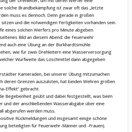
ung der Drehleiter, um mit deren Werfer eine
e solche Brandbekämpfung ist zwar oft das „letzte
rden muss es dennoch. Denn gerade in großen
e sitzen und die notwendigen Fertigkeiten vorhanden sein.
Hilfe eines solchen Werfers pro Minute abgeben.
z seltenes Bild an diesem Abend: die Feuerwehr
Abend auch eine Übung an der Burkhardtsmühle
hen, wie für zwei Drehleitern eine Wasserversorgung
welcher Wurfweite das Löschmittel dann abgegeben
derstädter Kameraden, bei unserer Übung mitzumachen
uch deren Grenzen auszuloten, hat beiden Wehren großen
a-Effekt“ gebracht.
e Begebenheit geübt und dabei festgestellt, was beim
r und der anschließenden Wasserabgabe über eine
fall abgerufen werden muss.
positive Rückmeldungen und insgesamt einige schöne
bung beteiligten für Feuerwehr-Männer und -Frauen).