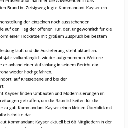
nen Präsentation nahm er die Anwesenden in das
f den Brand im Zeisigweg legte Kommandant Kayser ein
menstellung der einzelnen noch ausstehenden
e auf den Tag der offenen Tür, der, ungewöhnlich für die
 Form einer Hocketse mit großem Zuspruch bei bestem
idung läuft und die Auslieferung steht aktuell an.
tsjahr vollumfänglich wieder aufgenommen. Weitere
e er anhand einer Aufzählung in seinem Bericht dar.
orona wieder hochgefahren.
dort, auf Kreisebene und bei der
rt.
t Kayser finden Umbauten und Modernisierungen im
eitungen getroffen, um die Räumlichkeiten für die
ierzu gab Kommandant Kayser einen kleinen Überblick mit
fortschritte dar.
laut Kommandant Kayser aktuell bei 68 Mitgliedern in der