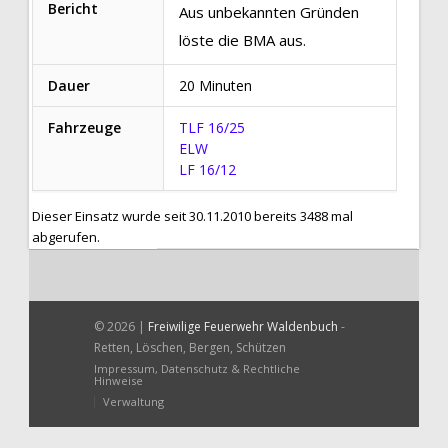
Bericht
Aus unbekannten Gründen
löste die BMA aus.
Dauer
20 Minuten
Fahrzeuge
TLF 16/25
ELW
LF 16/12
Dieser Einsatz wurde seit 30.11.2010 bereits 3488 mal
abgerufen.
© 2026 |
Freiwilige Feuerwehr Waldenbuch
-
Retten, Löschen, Bergen, Schützen
Impressum, Datenschutz & Rechtliche
Hinweise
Verwaltung