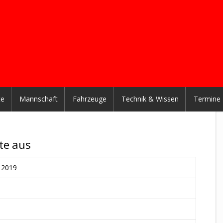
te
Mannschaft
Fahrzeuge
Technik & Wissen
Termine
te aus
i 2019