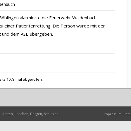
ldenbuch
e Böblingen alarmierte die Feuerwehr Waldenbuch
zu einer Patientenrettung. Die Person wurde mit der
t und dem ASB übergeben.
eits 1073 mal abgerufen.
- Retten, Löschen, Bergen, Schützen
Impressum, Date