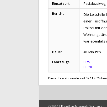
Einsatzort
Pestalozziweg
Bericht
Die Leitstell
einer Türöffn
Polizei mit de
Wohnungstüre 
war ebenfalls 
Dauer
40 Minuten
Fahrzeuge
ELW
LF 20
Dieser Einsatz wurde seit 07.11.2024 ber
© 2026 |
Freiwilige Feuerwehr Waldenbuch