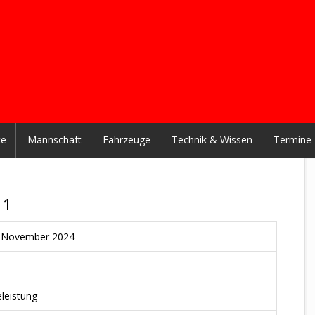
te
Mannschaft
Fahrzeuge
Technik & Wissen
Termine
 1
. November 2024
eleistung